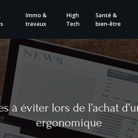
&
Immo &
High
Santé &
ns
travaux
Tech
bien-être
s à éviter lors de l’achat d
ergonomique