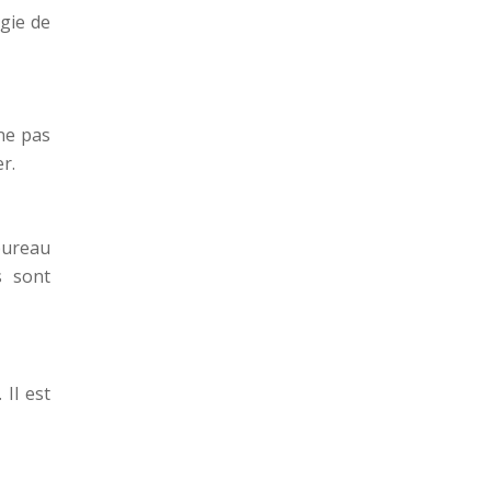
ogie de
ne pas
r.
bureau
s sont
 Il est