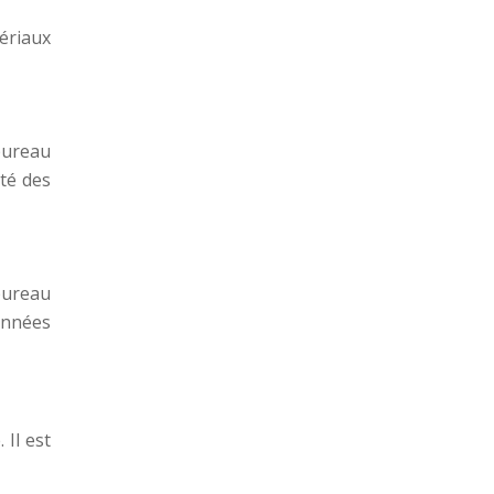
tériaux
 bureau
ité des
 bureau
années
Il est