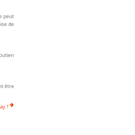
e peut
aise de
outien
t être
ay ?